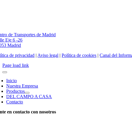
ntro de Transportes de Madrid
lle Eje 6 -26
053 Madrid
ítica de privacidad
|
Aviso legal
|
Política de cookies
|
Canal del Inform
Page load link
Inicio
Nuestra Empresa
Productos
DEL CAMPO A CASA
Contacto
nte en contacto con nosotros
0 578 136
fo@chef-fruit.com