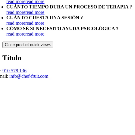
read more
read more
CUÁNTO TIEMPO DURA UN PROCESO DE TERAPIA ?
read more
read more
CUÁNTO CUESTA UNA SESIÓN ?
read more
read more
CÓMO SÉ SI NECESITO AYUDA PSICOLÓGICA ?
read more
read more
Close product quick view
×
Título
f:
910 578 136
mail:
info@chef-fruit.com