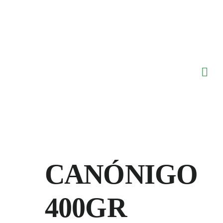
Saltar
al
contenido
CANÓNIGO
400GR