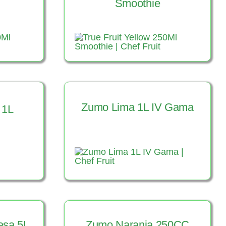
Smoothie
Zumo Lima 1L IV Gama
 1L
o
Ver Producto
esa 5L
Zumo Naranja 250CC