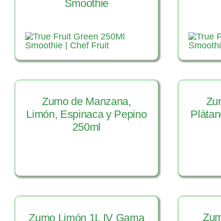
Smoothie
Zumo de Manzana,
Zu
Limón, Espinaca y Pepino
Plátan
250ml
Ver Producto
V
Zum
Zumo Limón 1L IV Gama