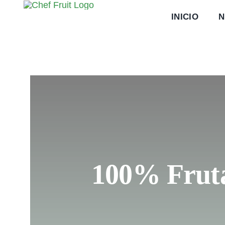
Saltar
INICIO
N
al
contenido
100% Frut