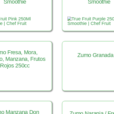
Smoothie
Smoothie
mo Fresa, Mora,
Zumo Granada
o, Manzana, Frutos
Rojos 250cc
er Producto
Ver Product
o Manzana Don
Zumo Naranja / Fr