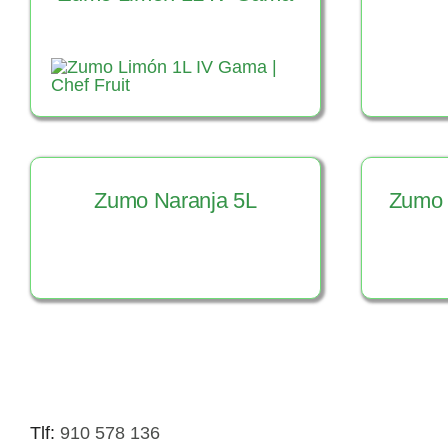
Ver Producto
V
Zumo Naranja 5L
Zumo 
Ver Producto
V
Tlf:
910 578 136