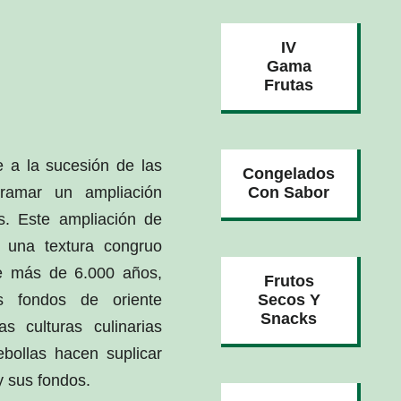
IV
Gama
Frutas
e a la sucesión de las
Congelados
gramar un ampliación
Con Sabor
s. Este ampliación de
e una textura congruo
e más de 6.000 años,
Frutos
s fondos de oriente
Secos Y
Snacks
s culturas culinarias
bollas hacen suplicar
 sus fondos.