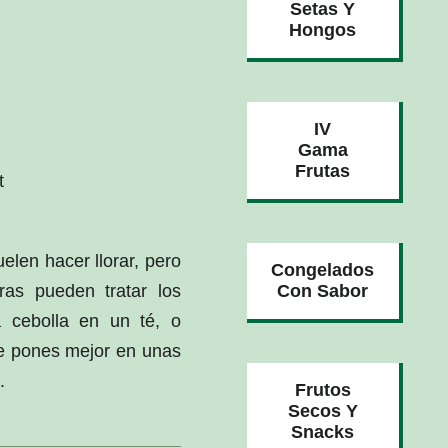
Setas Y
Hongos
IV
Gama
Frutas
t
uelen hacer llorar, pero
Congelados
ras pueden tratar los
Con Sabor
a cebolla en un té, o
e pones mejor en unas
.
Frutos
Secos Y
Snacks