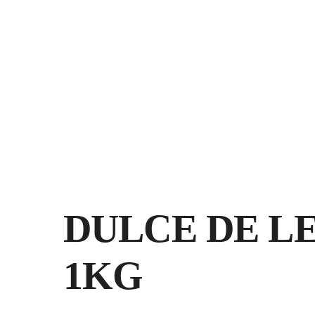
Saltar
al
contenido
DULCE DE L
1KG