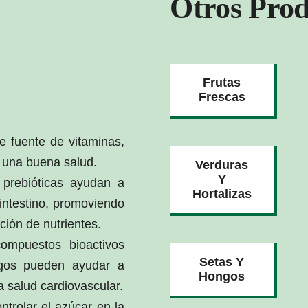
Otros Prod
Frutas
Frescas
e fuente de vitaminas,
a una buena salud.
Verduras
Y
 prebióticas ayudan a
Hortalizas
 intestino, promoviendo
ción de nutrientes.
ompuestos bioactivos
Setas Y
agos pueden ayudar a
Hongos
la salud cardiovascular.
ntrolar el azúcar en la