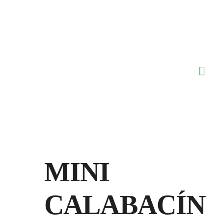
Saltar
al
contenido
MINI
CALABACÍN