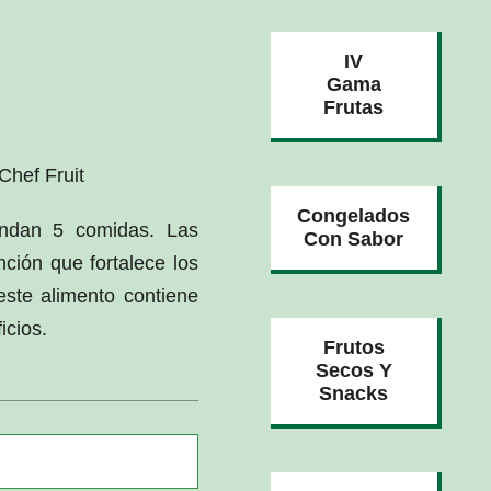
IV
Gama
Frutas
Chef Fruit
Congelados
endan 5 comidas. Las
Con Sabor
nción que fortalece los
este alimento contiene
icios.
Frutos
Secos Y
Snacks