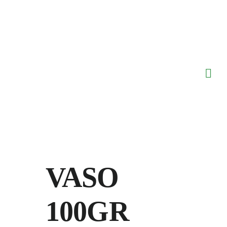
Saltar
al
contenido
VASO
100GR