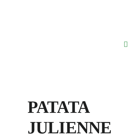
Saltar
al
contenido
PATATA
JULIENNE