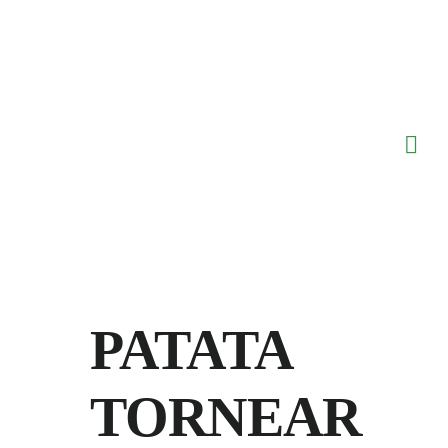
Saltar
al
contenido
PATATA
TORNEAR