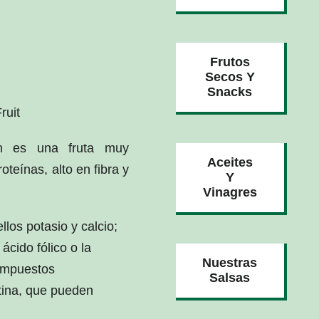
Frutos
Secos Y
Snacks
ruit
én es una fruta muy
Aceites
oteínas, alto en fibra y
Y
Vinagres
los potasio y calcio;
ácido fólico o la
Nuestras
compuestos
Salsas
ntina, que pueden