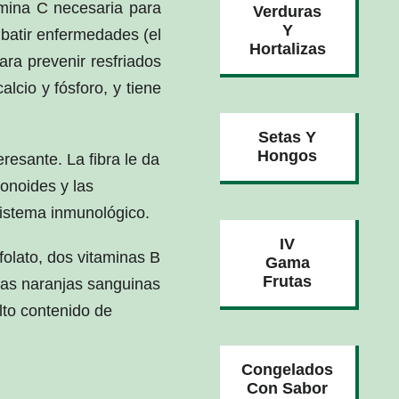
amina C necesaria para
Verduras
Y
mbatir enfermedades (el
Hortalizas
ra prevenir resfriados
alcio y fósforo, y tiene
Setas Y
Hongos
eresante. La fibra le da
vonoides y las
sistema inmunológico.
IV
folato, dos vitaminas B
Gama
Frutas
 Las naranjas sanguinas
lto contenido de
Congelados
Con Sabor